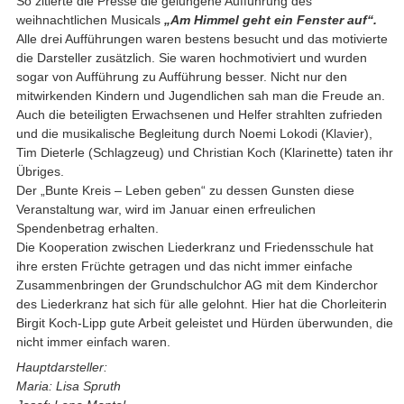
So zitierte die Presse die gelungene Aufführung des
weihnachtlichen Musicals
„Am Himmel geht ein Fenster auf“.
Alle drei Aufführungen waren bestens besucht und das motivierte
die Darsteller zusätzlich. Sie waren hochmotiviert und wurden
sogar von Aufführung zu Aufführung besser. Nicht nur den
mitwirkenden Kindern und Jugendlichen sah man die Freude an.
Auch die beteiligten Erwachsenen und Helfer strahlten zufrieden
und die musikalische Begleitung durch Noemi Lokodi (Klavier),
Tim Dieterle (Schlagzeug) und Christian Koch (Klarinette) taten ihr
Übriges.
Der „Bunte Kreis – Leben geben“ zu dessen Gunsten diese
Veranstaltung war, wird im Januar einen erfreulichen
Spendenbetrag erhalten.
Die Kooperation zwischen Liederkranz und Friedensschule hat
ihre ersten Früchte getragen und das nicht immer einfache
Zusammenbringen der Grundschulchor AG mit dem Kinderchor
des Liederkranz hat sich für alle gelohnt. Hier hat die Chorleiterin
Birgit Koch-Lipp gute Arbeit geleistet und Hürden überwunden, die
nicht immer einfach waren.
Hauptdarsteller:
Maria: Lisa Spruth