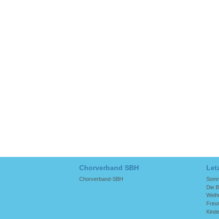
Chorverband SBH
Let
Chorverband-SBH
Somme
Die B
Weih
Freun
Kinde