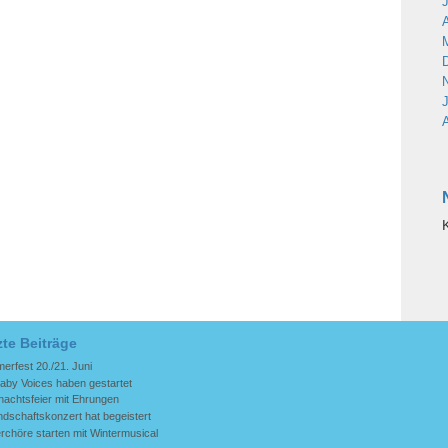
zte Beiträge
rfest 20./21. Juni
aby Voices haben gestartet
nachtsfeier mit Ehrungen
dschaftskonzert hat begeistert
rchöre starten mit Wintermusical