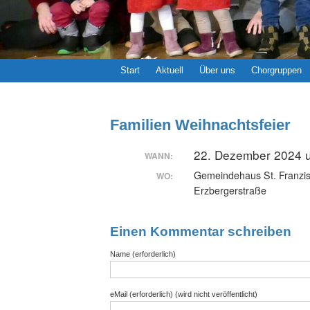
Start
Aktuell
Über uns
Chorgruppen
Familien Weihnachtsfeier
22. Dezember 2024 u
WANN:
Gemeindehaus St. Franzi
WO:
Erzbergerstraße
Einen Kommentar schreiben
Name (erforderlich)
eMail (erforderlich) (wird nicht veröffentlicht)