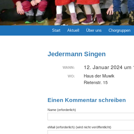
Start
Aktuell
Über uns
Chorgruppen
Jedermann Singen
12. Januar 2024 um 
WANN:
Haus der Muwik
WO:
Rietenstr. 15
Einen Kommentar schreiben
Name (erforderlich)
eMail (erforderlich) (wird nicht veröffentlicht)