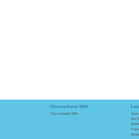
Chorverband SBH
Let
Chorverband-SBH
Somme
Die B
Weih
Freun
Kinde