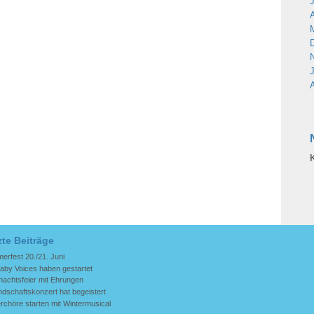
zte Beiträge
rfest 20./21. Juni
aby Voices haben gestartet
nachtsfeier mit Ehrungen
dschaftskonzert hat begeistert
rchöre starten mit Wintermusical