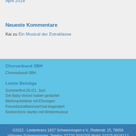
April 2018
Neueste Kommentare
Kai
zu
Ein Musical der Extraklasse
Chorverband SBH
Chorverband-SBH
Letzte Beiträge
Sommerfest 20./21. Juni
Die Baby Voices haben gestartet
Weihnachtsfeier mit Ehrungen
Freundschaftskonzert hat begeistert
Kinderchöre starten mit Wintermusical
©2022 - Liederkranz 1837 Schwenningen e.V., Rietenstr. 15, 78056
Villingen-Schwenningen, Telefon: 07720 3040205 Mobil: 01575 9318212