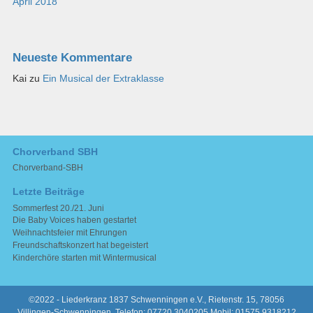
April 2018
Neueste Kommentare
Kai
zu
Ein Musical der Extraklasse
Chorverband SBH
Chorverband-SBH
Letzte Beiträge
Sommerfest 20./21. Juni
Die Baby Voices haben gestartet
Weihnachtsfeier mit Ehrungen
Freundschaftskonzert hat begeistert
Kinderchöre starten mit Wintermusical
©2022 - Liederkranz 1837 Schwenningen e.V., Rietenstr. 15, 78056
Villingen-Schwenningen, Telefon: 07720 3040205 Mobil: 01575 9318212