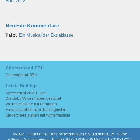
April 2018
Neueste Kommentare
Kai
zu
Ein Musical der Extraklasse
Chorverband SBH
Chorverband-SBH
Letzte Beiträge
Sommerfest 20./21. Juni
Die Baby Voices haben gestartet
Weihnachtsfeier mit Ehrungen
Freundschaftskonzert hat begeistert
Kinderchöre starten mit Wintermusical
©2022 - Liederkranz 1837 Schwenningen e.V., Rietenstr. 15, 78056
Villingen-Schwenningen, Telefon: 07720 3040205 Mobil: 01575 9318212